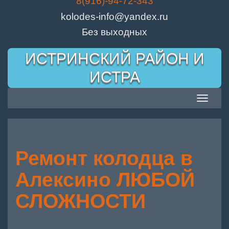
8(916)-94-72-343
kolodes-info@yandex.ru
Без выходных
Skip
ИСТРИНСКИЙ РАЙОН И
to
content
ИСТРА
Toggle
navigatio
Ремонт колодца в
Алексино ЛЮБОЙ
СЛОЖНОСТИ