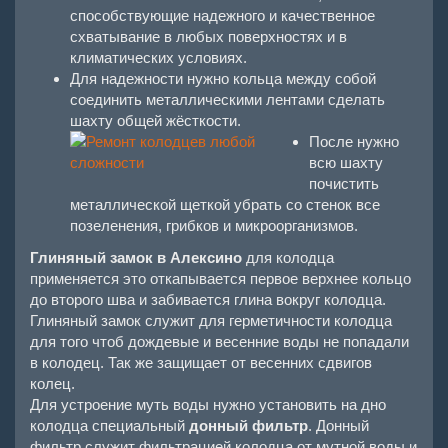
способствующие надежного и качественное
схватывание в любых поверхностях и в
климатических условиях.
Для надежности нужно кольца между собой
соединить металлическими лентами сделать
шахту общей жёсткости.
После нужно
всю шахту
почистить
металлической щеткой убрать со стенок все
позеленения, грибков и микроорганизмов.
Глиняный замок в Алексино
для колодца
применяется это откапывается первое верхнее кольцо
до второго шва и забивается глина вокруг колодца.
Глиняный замок служит для герметичности колодца
для того чтоб дождевые и весенние воды не попадали
в колодец. Так же защищает от весенних сдвигов
колец.
Для устроение муть воды нужно установить на дно
колодца специальный
донный фильтр
. Донный
фильтр служит фильтрацией колодца от мутной воды и