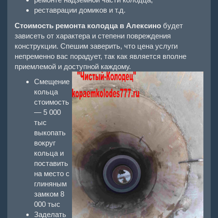
реставрации домиков и т.д.
Стоимость ремонта колодца в Алексино
будет
зависеть от характера и степени повреждения
конструкции. Спешим заверить, что цена услуги
непременно вас порадует, так как является вполне
приемлемой и доступной каждому.
Смещение
кольца
стоимость
— 5 000
тыс
выкопать
вокруг
кольца и
поставить
на место с
глиняным
замком 8
000 тыс
Заделать