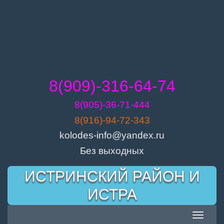
8(909)-316-64-74
8(905)-36-71-444
8(916)-94-72-343
kolodes-info@yandex.ru
Без выходных
Skip
ИСТРИНСКИЙ РАЙОН И
to
content
ИСТРА
Toggle
navigatio