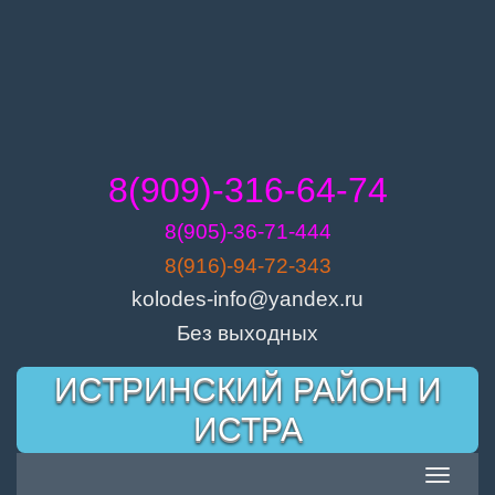
8(909)-316-64-74
8(905)-36-71-444
8(916)-94-72-343
kolodes-info@yandex.ru
Без выходных
Skip
ИСТРИНСКИЙ РАЙОН И
to
content
ИСТРА
Toggle
navigatio