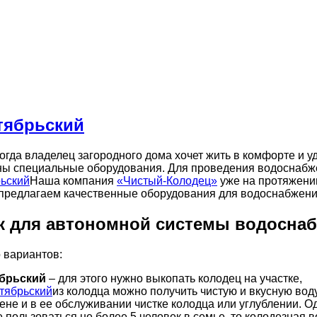
тябрьский
когда владелец загородного дома хочет жить в комфорте и 
ны специальные оборудования. Для проведения водоснабже
Наша компания
«Чистый-Колодец»
уже на протяжени
предлагаем качественные оборудования для водоснабжения
к для автономной системы водоснаб
 вариантов:
ябрьский
– для этого нужно выкопать колодец на участке,
из колодца можно получить чистую и вкусную вод
ене и в ее обслуживании чистке колодца или углублении. О
 пользоваться не более 5 человек в семье, то колодезная 