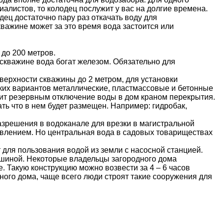
алистов, то колодец послужит у вас на долгие времена.
дец достаточно пару раз откачать воду для
кважине может за это время вода застоится или
 до 200 метров.
скважине вода богат железом. Обязательно для
верхности скважины до 2 метром, для установки
ких вариантов металлические, пластмассовые и бетонные
жит резервным отключение воды в дом краном перекрытия.
ать что в нем будет размещен. Например:
гидробак
,
азрешения в водоканале для врезки в магистральной
давлением. Но центральная вода в садовых товариществах
для пользования водой из земли с насосной станцией.
ашиной. Некоторые владельцы загородного дома
е. Такую конструкцию можно возвести за 4 – 6 часов
ого дома, чаще всего люди строят такие сооружения для