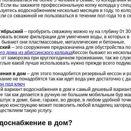
 Если вы закажите профессиональную копку колодца у специ
зуетесь водоснабжением несколько месяцев в году, то коло
и со скважиной не пользоваться в течении пол года то в с
тябрьский
– пробурить скважину можно ну на глубину 0т 30
вать всякие фильтрации для умягчения воды, в которых в 
, бывают они пластмассовые, металлические и бетонные.
ьский
– это сооружение предназначена для обустройства по
Кессон бывают из несколь
 от заморозка при круглогодичном проживании, так же слу
глые какой лучше использовать нужно прежде всего подум
ения в дом
– для этого понадобится резервный кессон и р
вание не понадобятся так как идет вода уже достаточно с 
й вариант водоснабжения в дом и самый дешевый вариант 
е так как делается в ручную не большим мобильным бур м
тук: в доме, бане, гараже, во дворе, в любом удобной точк
кую конструкцию может позволить любой владелец загородн
ществляем такую услугу.
одоснабжение в дом?