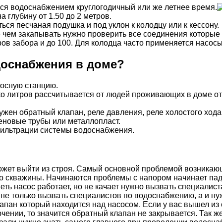
ься водоснабжением круглогодичный или же летнее время.
 глубину от 1.50 до 2 метров.
ся песчаная подушка и под уклон к колодцу или к кессону.
 чем закапывать нужно проверить все соединения которые 
ов забора и до 100. Для колодца часто применяется насосы
доснабжения в доме?
сосную станцию.
о литров рассчитывается от людей проживающих в доме от 
жен обратный клапан, реле давления, реле холостого хода
еновые трубы или металлопласт.
фильтрации системы водоснабжения.
может выйти из строя. Самый основной проблемой возникаю
 со скважины. Начинаются проблемы с напором начинает пад
еть насос работает, но не качает нужно вызвать специалист
не только вызвать специалистов по водоснабжению, а и нуж
апан который находится над насосом. Если у вас вышел из 
ючении, то значится обратный клапан не закрывается. Так ж