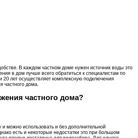
удобстве. В каждом частном доме нужен источник воды это
ния в дом лучше всего обратиться к специалистам по
и 20 лет осуществляет комплексную подключения
 частного дома.
жения частного дома?
у и можно использовать и без дополнительной
днако есть и некоторые недостатки это при большом
вода вполне достаточна для водозабора. Для одного