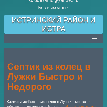
kolodes-info@yandex.ru
Без выходных
Skip
ИСТРИНСКИЙ РАЙОН И
to
content
ИСТРА
Toggle
navigatio
Септик из колец в
Лужки Быстро и
Недорого
Септики из бетонных колец в Лужки
– монтаж и
обслуживание под ключ Компания
«Чистый колодец»