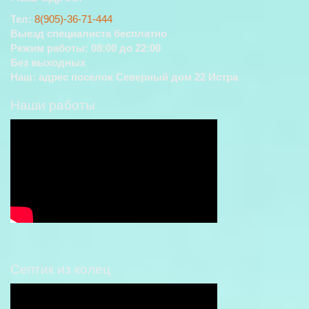
Тел:
8(905)-36-71-444
Выезд специалиста бесплатно
Режим работы: 08:00 до 22:00
Без выходных
Наш: адрес поселок Северный дом 22 Истра
Наши работы
Септик из колец