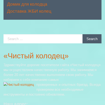
Домик для колодца
Доставка ЖБИ колец
Search
Search
for:
«Чистый колодец»
Здравствуйте дорогие посетители сайта «Чистый колодец»
мы осуществляем качественную работу. Мы занимаемся
более 20 лет качественно выполняем свою работу. Мы
набираем к себе компанию самых
проверенных и опытных бригад. Всегда
проверяем все необходимые
инструменты и постоянно обновляем.
Наш адрес: