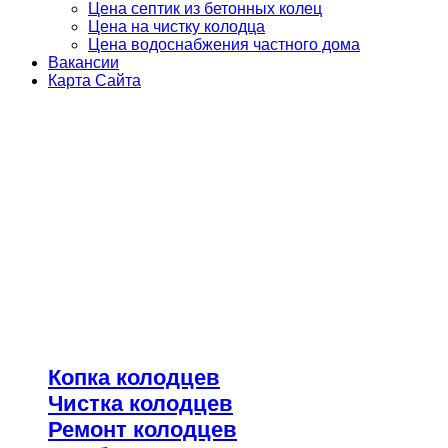
Цена септик из бетонных колец
Цена на чистку колодца
Цена водоснабжения частного дома
Вакансии
Карта Сайта
Компания "Чистый-Колодец" мы
занимаемся в этой сфере услуг с 2005
года наша работа заключается оказании
следующих услуг:
РАБОТАЕМ БЫСТРО, НЕДОРОГО,
КАЧЕСТВЕННО ОБРАЩАЙТЕСЬ!!!
Наши услуги:
Копка колодцев
Чистка колодцев
Ремонт колодцев