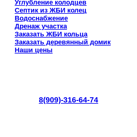
Углубление колодцев
Септик из ЖБИ колец
Водоснабжение
Дренаж участка
Заказать ЖБИ кольца
Заказать деревянный домик
Наши цены
Как сделать заказ?
Заказать колодец, септик, водоснабжение и
другие услуги по телефону:
8(909)-316-64-74
Наш главный менеджер Олег всегда на связи
Наш официальный адрес:
г. Москва. улица Амбулаторная, 49 рабочий поселок