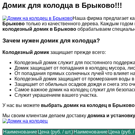
Домик для колодца в Брыково!!!
Наша фирма предлагает ка
Брыково
только из качественного дерева. Каждым годом
колодезный домик в Брыково
обрабатываем специальн
Зачем нужен
домик для колодца
?
Колодезный домик
защищает прежде всего:
Колодезный домик служит для постоянного поддержан
Домик защищает от попадания в колодец мусора, лис
От попадания прямых солнечных лучей что влияет на
Колодезный домик защищает от промерзания воды в 
Защищает от обильных осадков дождя и снега это оч
Самое важное домик на колодец служит для безопасн
Служит украшением вашего участка.
У нас вы можете
выбрать домик на колодец в Брыков
Мы своим клиентам делаем доставку
домика и установку
Наименование
Цена (руб. / шт.)
Наименование
Цена (руб. /